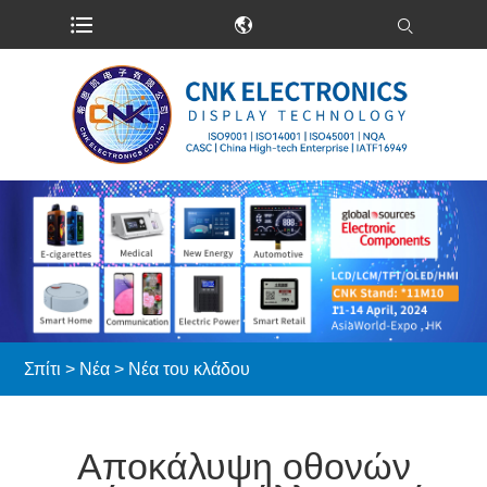
Σπίτι
>
Νέα
>
Νέα του κλάδου
Αποκάλυψη οθονών