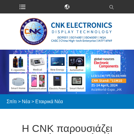
Σπίτι
>
Νέα
>
Εταιρικά Νέα
Η CNK παρουσιάζει