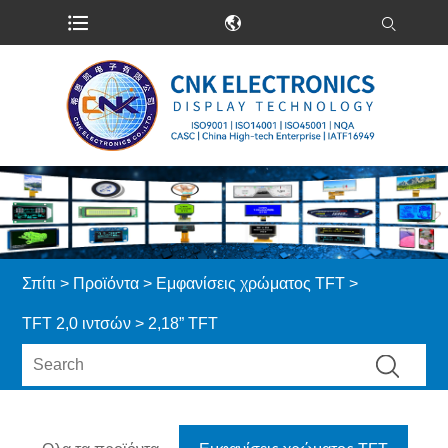
Σπίτι
>
Προϊόντα
>
Εμφανίσεις χρώματος TFT
>
TFT 2,0 ιντσών
> 2,18” TFT