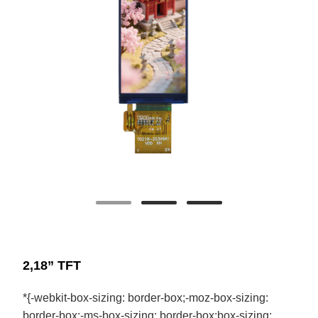
2,18” TFT
*{-webkit-box-sizing: border-box;-moz-box-sizing:
border-box;-ms-box-sizing: border-box;box-sizing: