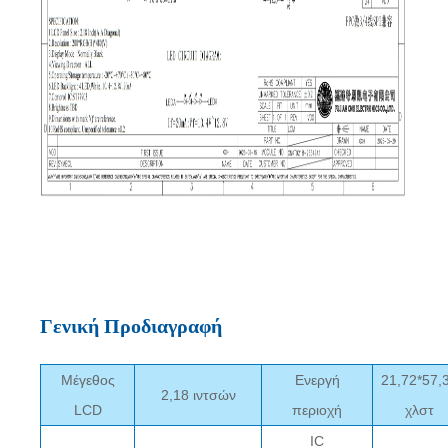
Γενική Προδιαγραφή
Μέγεθος
Ενεργή
21,72*57,
2,18 ιντσών
LCD
περιοχή
χλστ
IC