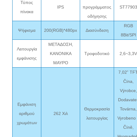
Τύπος
IPS
προγράμματος
ST7790
πίνακα
οδήγησης
RGB
Ψήφισμα
200(RGB)*480px
Διασύνδεση
8Bit/SPI
ΜΕΤΑΔΟΣΗ,
Λειτουργία
ΚΑΝΟΝΙΚΑ
Τροφοδοτικό
2,6~3,3
εμφάνισης
ΜΑΥΡΟ
7,02” TFT
Čína,
Výrobce,
Dodavatel
Εμφάνιση
Θερμοκρασία
Továrna,
αριθμού
262 Χιλ
λειτουργίας
Vyrobeno 
χρωμάτων
Číně,
Hromadně