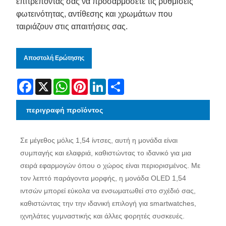
επιτρέποντάς σας να προσαρμόσετε τις ρυθμίσεις
φωτεινότητας, αντίθεσης και χρωμάτων που
ταιριάζουν στις απαιτήσεις σας.
Αποστολή Ερώτησης
Facebook
X
WhatsApp
Pinterest
LinkedIn
Share
περιγραφή προϊόντος
Σε μέγεθος μόλις 1,54 ίντσες, αυτή η μονάδα είναι
συμπαγής και ελαφριά, καθιστώντας το ιδανικό για μια
σειρά εφαρμογών όπου ο χώρος είναι περιορισμένος. Με
τον λεπτό παράγοντα μορφής, η μονάδα OLED 1,54
ιντσών μπορεί εύκολα να ενσωματωθεί στο σχέδιό σας,
καθιστώντας την την ιδανική επιλογή για smartwatches,
ιχνηλάτες γυμναστικής και άλλες φορητές συσκευές.