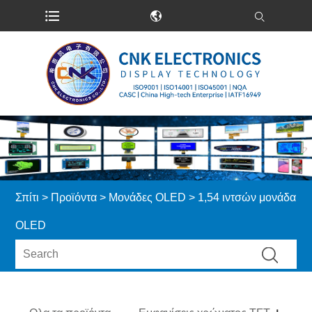
Σπίτι
>
Προϊόντα
>
Μονάδες OLED
> 1,54 ιντσών μονάδα
OLED